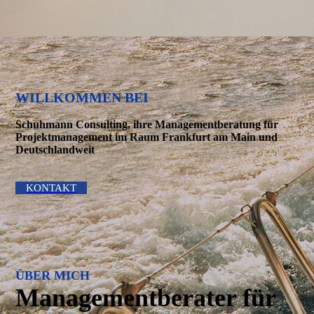
WILLKOMMEN BEI
Schuhmann Consulting, ihre Managementberatung für
Projektma­nagement im Raum Frankfurt am Main und
Deutschlandweit
KONTAKT
ÜBER MICH
Management­berater für