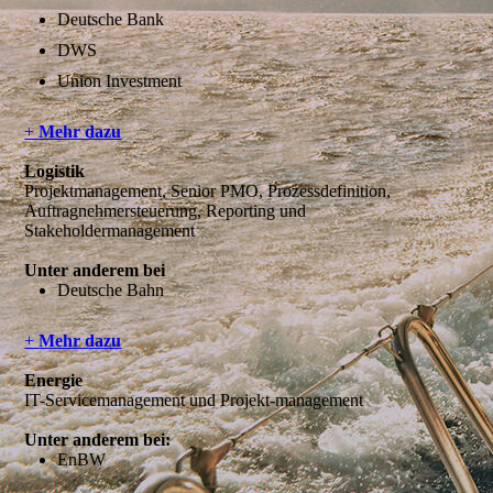
Deutsche Bank
DWS
Union Investment
+
Mehr dazu
Logistik
Projektmanagement, Senior PMO, Prozessdefinition,
Auftragnehmersteuerung, Reporting und
Stakeholdermanagement
Unter anderem bei
Deutsche Bahn
+
Mehr dazu
Energie
IT-Servicemanagement und Projekt-management
Unter anderem bei:
EnBW